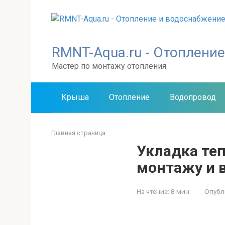
Перейти
к
контенту
RMNT-Aqua.ru - Отоплени
Мастер по монтажу отопления
Крыша
Отопление
Водопровод
Главная страница
Укладка теп
монтажу и 
На чтение:
8 мин
Опубл