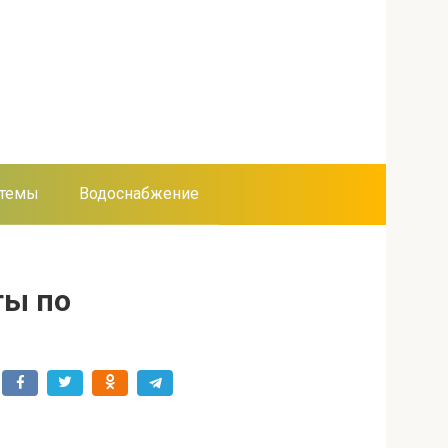
стемы
Водоснабжение
ты по