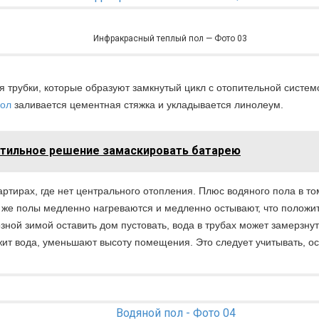
Инфракрасный теплый пол — Фото 03
я трубки, которые образуют замкнутый цикл с отопительной системо
пол
заливается цементная стяжка и укладывается линолеум.
Стильное решение замаскировать батарею
ирах, где нет центрального отопления. Плюс водяного пола в том
тому же полы медленно нагреваются и медленно остывают, что поло
озной зимой оставить дом пустовать, вода в трубах может замерзну
ежит вода, уменьшают высоту помещения. Это следует учитывать, о