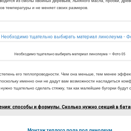
зводится из смолы хвойных деревьев, льняного масла, пробки, древ
ов температуры и не меняет своих размеров.
Необходимо тщательно выбирать материал линолеума — Фото 05
тепень его теплопроводности. Чем она меньше, тем менее эффект
оскольку именно они не дадут вам возможности насладиться комф
 нужно тщательно сделать стяжку, так как малейшие бугорки будут
ения: способы и формулы. Сколько нужно секций в бат
Монтаж теплого пола под линолеум