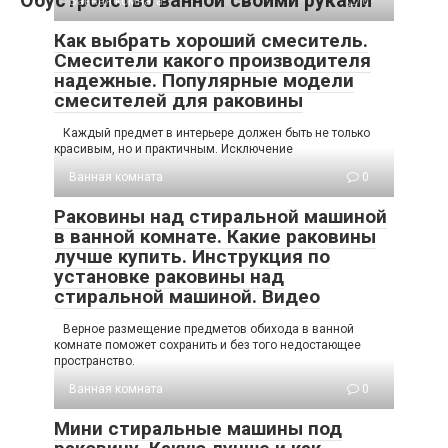
Обустройство ванной своими руками
Ванная комната
0
Как выбрать хороший смеситель.
Смесители какого производителя
надежные. Популярные модели
смесителей для раковины
Каждый предмет в интерьере должен быть не только
красивым, но и практичным. Исключение
Ванная комната
0
Раковины над стиральной машиной
в ванной комнате. Какие раковины
лучше купить. Инструкция по
установке раковины над
стиральной машиной. Видео
Верное размещение предметов обихода в ванной
комнате поможет сохранить и без того недостающее
пространство.
Ванная комната
0
Мини стиральные машины под