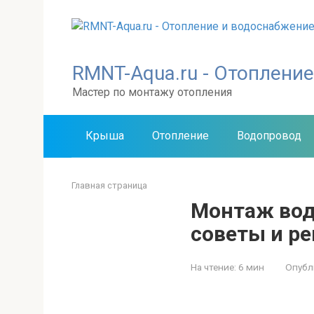
Перейти
к
контенту
RMNT-Aqua.ru - Отоплени
Мастер по монтажу отопления
Крыша
Отопление
Водопровод
Главная страница
Монтаж вод
советы и р
На чтение:
6 мин
Опубл