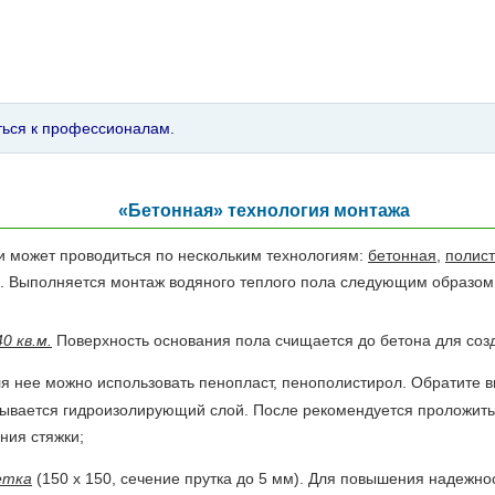
ться к профессионалам.
«Бетонная» технология монтажа
 может проводиться по нескольким технологиям:
бетонная
,
полис
о. Выполняется монтаж водяного теплого пола следующим образом
0 кв.м.
Поверхность основания пола счищается до бетона для созд
ля нее можно использовать пенопласт, пенополистирол. Обратите 
дывается гидроизолирующий слой. После рекомендуется проложить
ния стяжки;
етка
(150 х 150, сечение прутка до 5 мм). Для повышения надежнос