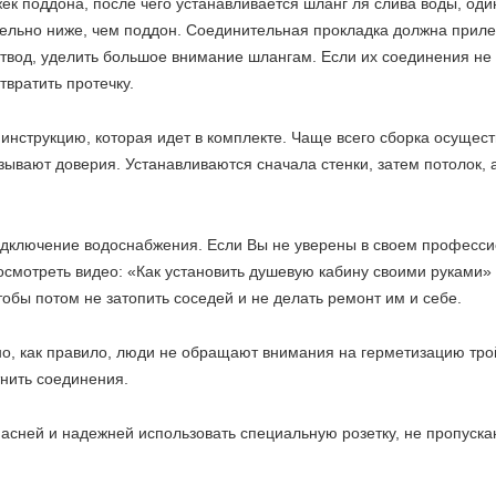
поддона, после чего устанавливается шланг ля слива воды, один 
ельно ниже, чем поддон. Соединительная прокладка должна прилега
вод, уделить большое внимание шлангам. Если их соединения не им
твратить протечку.
 инструкцию, которая идет в комплекте. Чаще всего сборка осуще
ызывают доверия. Устанавливаются сначала стенки, затем потолок,
одключение водоснабжения. Если Вы не уверены в своем професси
посмотреть видео: «Как установить душевую кабину своими руками»
обы потом не затопить соседей и не делать ремонт им и себе.
, как правило, люди не обращают внимания на герметизацию трой
нить соединения.
сней и надежней использовать специальную розетку, не пропускаю