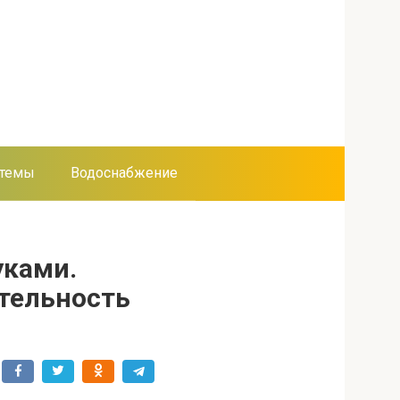
стемы
Водоснабжение
уками.
тельность