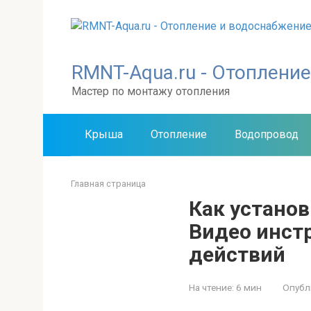
Перейти
к
контенту
RMNT-Aqua.ru - Отоплени
Мастер по монтажу отопления
Крыша
Отопление
Водопровод
Главная страница
Как устано
Видео инст
действий
На чтение:
6 мин
Опубл