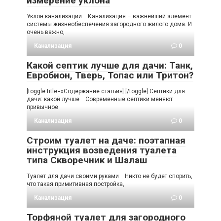
измерение уклона
Уклон канализации Канализация – важнейший элемент
системы жизнеобеспечения загородного жилого дома. И
очень важно,
Канализация
0
Какой септик лучше для дачи: Танк,
Евробион, Тверь, Топас или Тритон?
[toggle title=»Содержание статьи»] [/toggle] Септики для
дачи: какой лучше Современные септики меняют
привычное
Канализация
0
Строим туалет на даче: поэтапная
инструкция возведения туалета
типа Скворечник и Шалаш
Туалет для дачи своими руками Никто не будет спорить,
что такая примитивная постройка,
Канализация
0
Торфяной туалет для загородного