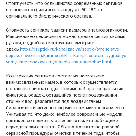
Стоит учесть, что большинство современных септиков
позволяют отфильтровать воду до 90-98% от
оригинального биологического состава.
Стоимость септиков зависит размера и технологичности.
Максимально сэкономить можно сделав септик своими
руками, подробную инструкцию смотрите
здесь
https://iseptick.ru/kanalizaciya/septiki/stroitelstvo-
septikov-svoimi-rukami-septiki-s-kompressorom-vygrebnye-
yamy-energonezavisimye-septiki-na-anaerobax.html
.
Конструкция септиков состоит из нескольких
взаимосвязанных камер, в которых осуществляется
поэтапная очистка воды. Помимо набора специальных
фильтров, осадок, оставшийся после процеживания
сточных вод, разлагается под воздействием
биологически активных ферментов и микроорганизмов.
Учитывая то, что даже наиболее современные модели
септиков со временем загрязняются, их необходимо
периодически очищать. Обычно достаточно разовой
сервисной процедуры очистки в течение года, чтобы